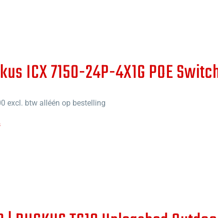
kus ICX 7150-24P-4X1G POE Switc
00
excl. btw alléén op bestelling
s