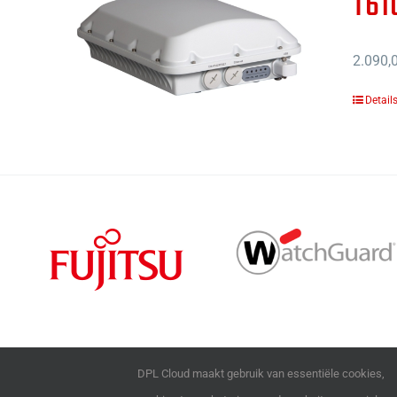
T61
2.090,
Detail
DPL Cloud maakt gebruik van essentiële cookies,