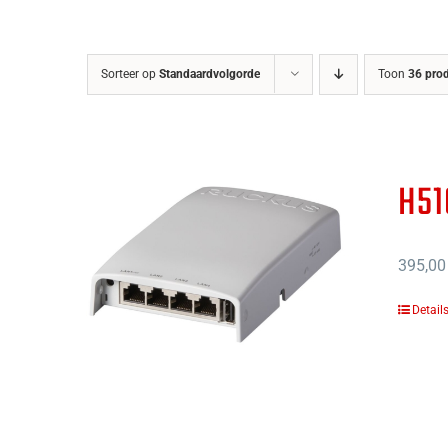
Sorteer op
Standaardvolgorde
Toon
36 pro
H51
395,00
Detail