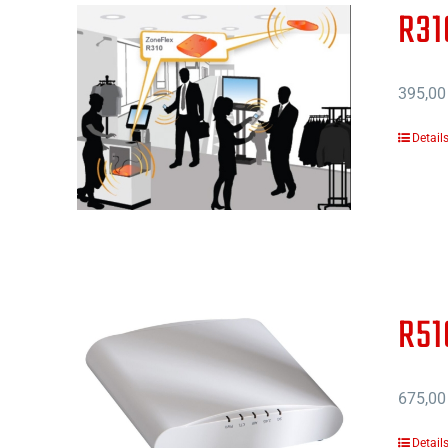
R31
395,00
Detail
R51
675,00
Detail