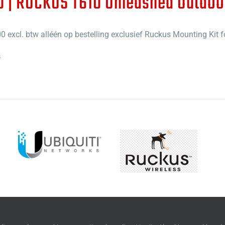
0 | RUCKUS T610 Unleashed Outdoo
00
excl. btw alléén op bestelling
exclusief Ruckus Mounting Kit 
s