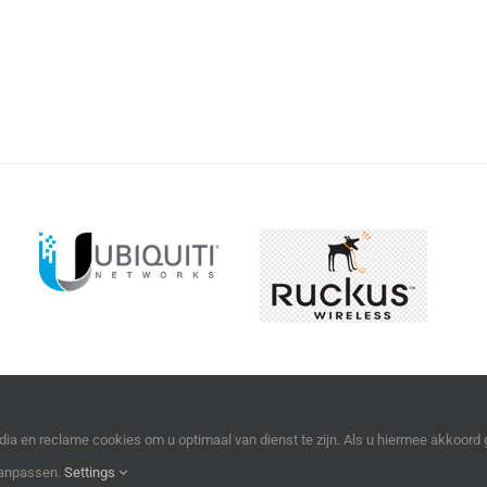
dia en reclame cookies om u optimaal van dienst te zijn. Als u hiermee akkoord 
aanpassen.
Settings