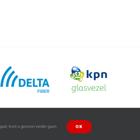
OK
gaat, kunt u gewoon verder gaan.
Facebook
X
YouTube