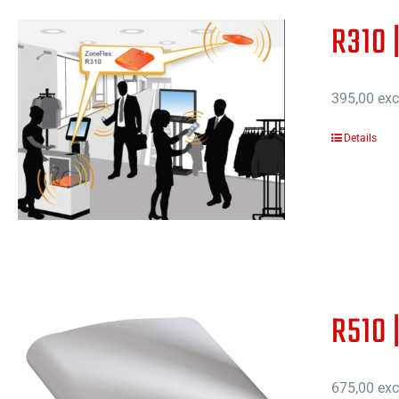
R310 
395,00
excl
Details
R510 
675,00
excl