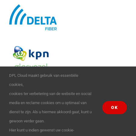
DPL Cloud maakt gebruik van essentiële
cookies,
cookies ter verbetering van de website en social
media en reclame cookies om u optimaal van
OK
dienst te zijn. Als u hiermee akkoord gaat, kunt u
© Copyright 2004 -
2026 | DPL internet solutions | All Rights Reserved |
gewoon verder gaan.
Hier kunt u indien gewenst uw cookie-
Facebook
X
YouTube