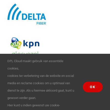
DPL Cloud maakt gebruik van essentiële
cookies,
cookies ter verbetering van de website en social
media en reclame cookies om u optimaal van
OK
dienst te zijn. Als u hiermee akkoord gaat, kunt u
© Copyright 2004 -
2026 | DPL internet solutions | All Rights Reserved |
gewoon verder gaan.
Hier kunt u indien gewenst uw cookie-
Facebook
X
YouTube