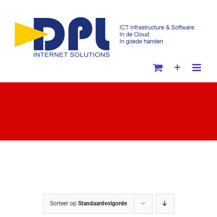
Ga
naar
inhoud
Sorteer op
Standaardvolgorde